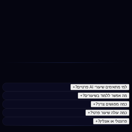
אחרי כל מפגש: סיכום, הפרומפטים שבנינו והקלטה (לפי בקשה)
— הכל זמין לחזרה ותרגול.
זמינות בין המפגשים
נתקעתם באמצע השבוע? יש ערוץ ישיר לשאלות קצרות — כדי
שהלמידה לא תיעצר בין מפגש למפגש.
נפוצות
למי מתאימים שיעורי AI פרטיים?
+
מה אפשר ללמוד בשיעורים?
+
כמה מפגשים צריך?
+
כמה עולה שיעור פרטי?
+
פרונטלי או אונליין?
+