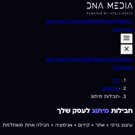
בית
אודות
שירותים
בלוג
פתרונות AI
צור קשר
בואו נדבר
בית
אודות
שירותים
בלוג
פתרונות AI
צור קשר
בואו נדבר
בית
›
שירותים
›
חבילות מיתוג
חבילות
מיתוג
לעסק שלך
עיצוב גרפי + אתר + קידום + אנימציה = חבילה אחת משתלמת