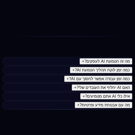
ליווי שוטף ואופטימיזציה
מעקב אחרי מדדי ההצלחה, אופטימיזציה של התהליכים, עדכון
כלים ושיפור מתמיד. כולל גישה לקבוצת תמיכה עם עדכונים
וטיפים.
נפוצות
מה זה הטמעת AI לעסקים?
+
כמה זמן לוקח תהליך הטמעת AI?
+
כמה זמן עבודה אפשר לחסוך עם AI?
+
האם AI יחליף את העובדים שלי?
+
אילו כלי AI אתם מטמיעים?
+
מה עם אבטחת מידע ופרטיות?
+