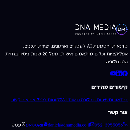
צרו קשר עכשיו
052-3955056
סדנאות והטמעת AI לעסקים וארגונים, יצירת תכנים,
אפליקציות וכלים מותאמים אישית. מעל 20 שנות ניסיון בחזית
הטכנולוגיה.
קישורים מהירים
בית
אודות
שירותים
בלוג
סדנאות AI
לקוחות ממליצים
צור קשר
צור קשר
052-3955056
daniel@dnamedia.co.il
וואטסאפ
עמק