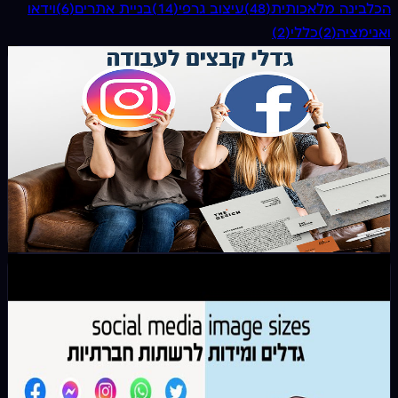
הכל
בינה מלאכותית
(
48
)
עיצוב גרפי
(
14
)
בניית אתרים
(
6
)
וידאו
ואנימציה
(
2
)
כללי
(
2
)
כללי
גדלים לעמודים וחומרי דפוס וגדלים לרשתות חברתיות
ואינטרנט – למה חשוב לדייק בגודל?
מידע מקיף על גדלי קבצים נפוצים לעבודה שוטפת, גודל פוסט
פייסבוק או אינסטגרם, גודל קאבר פייסבוק גדלים לדפוס, גודל
a3 גודל, a4 גודל באנר גוגל
4 באוגוסט 2022
9 דק׳ קריאה
כללי
מידות \ גדלים לתמונות ברשתות חברתיות (פייסבוק,
יוטיוב, אינסטגרם ועוד) לשנת 2023
כמה פעמים "התבחבשת" עם עצמך לגבי התאמת מידת
תמונת קאבר לפייסבוק?או לגבי מידה לתמונת פרופיל