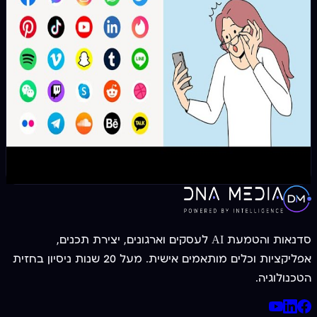
בפייסבוק, או לגבי מידה לתמונת פוסט בפייסבוק,ולא רק
לפייסבוק, האם שאלת את עצמך פעם מהי מידת תמונת קאבר
לינקדאין? או מידה לתמונת פרופיל באינסטגרם?המדריך
למציאת הגודל הנכון לתמונות במדיה חברתיתאז במאמר הזה
נעשה סדר בבלאגן של הגדלים המדויקים לתמונות לרשתות
חברתיות ונסקור את המידות המדויקות לתמונות בסושיאל
מדיה (רשת חברתית) לשנת 2021המידות | גדלים ל: פייסבוק,
אינסטגרם, יוטיוב, ווצאפ, לינקדאין, טוויטר, פינטרסט.
9 באפריל 2021
7 דק׳ קריאה
סדנאות והטמעת AI לעסקים וארגונים, יצירת תכנים,
אפליקציות וכלים מותאמים אישית. מעל 20 שנות ניסיון בחזית
הטכנולוגיה.